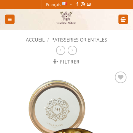
Passer
Français
au
contenu
ACCUEIL
/
PATISSERIES ORIENTALES
FILTRER
Add to
wishlist