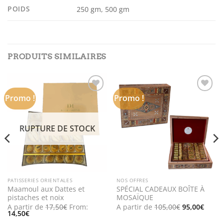
POIDS
250 gm, 500 gm
PRODUITS SIMILAIRES
Promo !
Promo !
Add to
Add to
wishlist
wishlist
RUPTURE DE STOCK
PATISSERIES ORIENTALES
NOS OFFRES
Maamoul aux Dattes et
SPÉCIAL CADEAUX BOÎTE À
pistaches et noix
MOSAÏQUE
Le
Le
A partir de
17,50
€
From:
A partir de
105,00
€
95,00
€
prix
prix
14,50
€
initial
actue