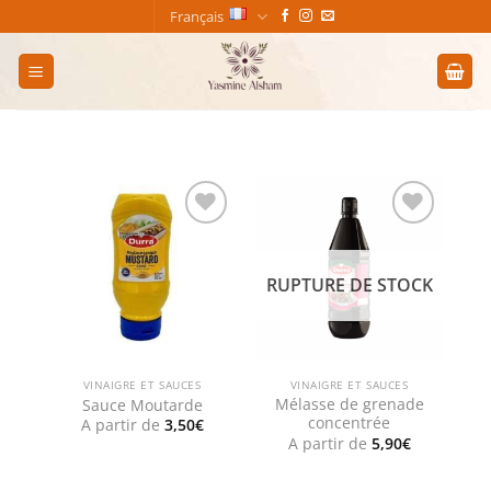
Passer
Français
au
contenu
Add to
Add to
wishlist
wishlist
RUPTURE DE STOCK
VINAIGRE ET SAUCES
VINAIGRE ET SAUCES
Mélasse de grenade
Sauce Moutarde
concentrée
A partir de
3,50
€
A partir de
5,90
€