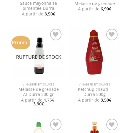
Sauce mayonnaise
Mélasse de grenade
pimentée Durra
A partir de
6,90
€
A partir de
3,50
€
Promo !
Add to
Add to
wishlist
wishlist
RUPTURE DE STOCK
VINAIGRE ET SAUCES
VINAIGRE ET SAUCES
Mélasse de grenade
Ketchup chaud –
Al-Durra 500 gr
Durra 500g
A partir de
4,75
€
A partir de
3,50
€
Le
Le
3,90
€
prix
prix
initial
actuel
était :
est :
4,75€.
3,90€.