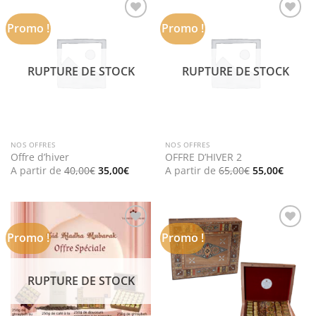
Promo !
Promo !
Add to
Add to
wishlist
wishlist
RUPTURE DE STOCK
RUPTURE DE STOCK
NOS OFFRES
NOS OFFRES
Offre d’hiver
OFFRE D’HIVER 2
Le
Le
Le
Le
A partir de
40,00
€
35,00
€
A partir de
65,00
€
55,00
€
prix
prix
prix
prix
initial
actuel
initial
actuel
était :
est :
était :
est :
40,00€.
35,00€.
65,00€.
55,00€
Promo !
Promo !
Add to
Add to
wishlist
wishlist
RUPTURE DE STOCK