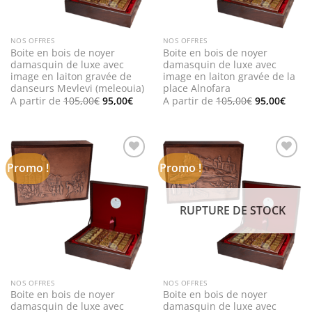
NOS OFFRES
NOS OFFRES
Boite en bois de noyer
Boite en bois de noyer
damasquin de luxe avec
damasquin de luxe avec
image en laiton gravée de
image en laiton gravée de la
danseurs Mevlevi (meleouia)
place Alnofara
Le
Le
Le
Le
A partir de
105,00
€
95,00
€
A partir de
105,00
€
95,00
€
prix
prix
prix
prix
initial
actuel
initial
actue
était :
est :
était :
est :
105,00€.
95,00€.
105,00€.
95,00
Promo !
Promo !
Add to
Add to
wishlist
wishlist
RUPTURE DE STOCK
NOS OFFRES
NOS OFFRES
Boite en bois de noyer
Boite en bois de noyer
damasquin de luxe avec
damasquin de luxe avec