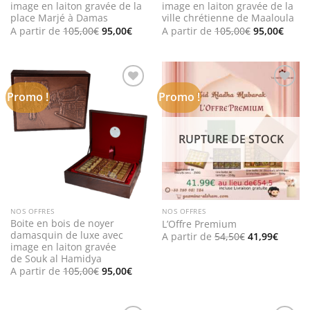
image en laiton gravée de la
image en laiton gravée de la
place Marjé à Damas
ville chrétienne de Maaloula
Le
Le
Le
Le
A partir de
105,00
€
95,00
€
A partir de
105,00
€
95,00
€
prix
prix
prix
prix
initial
actuel
initial
actue
était :
est :
était :
est :
105,00€.
95,00€.
105,00€.
95,00
Promo !
Promo !
Add to
Add to
wishlist
wishlist
RUPTURE DE STOCK
NOS OFFRES
NOS OFFRES
Boite en bois de noyer
L’Offre Premium
damasquin de luxe avec
Le
Le
A partir de
54,50
€
41,99
€
prix
prix
image en laiton gravée
initial
actuel
de Souk al Hamidya
était :
est :
Le
Le
A partir de
105,00
€
95,00
€
54,50€.
41,99€
prix
prix
initial
actuel
était :
est :
105,00€.
95,00€.