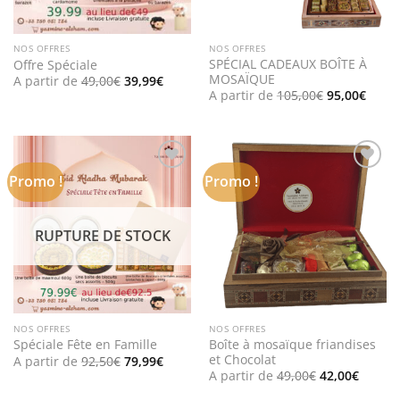
NOS OFFRES
NOS OFFRES
SPÉCIAL CADEAUX BOÎTE À
Offre Spéciale
MOSAÏQUE
Le
Le
A partir de
49,00
€
39,99
€
prix
prix
Le
Le
A partir de
105,00
€
95,00
€
initial
actuel
prix
prix
était :
est :
initial
actue
49,00€.
39,99€.
était :
est :
105,00€.
95,00
Promo !
Promo !
Add to
Add to
wishlist
wishlist
RUPTURE DE STOCK
NOS OFFRES
NOS OFFRES
Boîte à mosaïque friandises
Spéciale Fête en Famille
et Chocolat
Le
Le
A partir de
92,50
€
79,99
€
prix
prix
Le
Le
A partir de
49,00
€
42,00
€
initial
actuel
prix
prix
était :
est :
initial
actuel