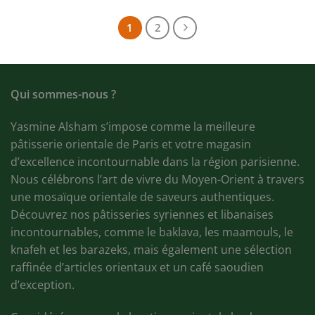
92,50€.
79,99€.
était :
est :
49,00€.
42,00€
1
2
Qui sommes-nous ?
Yasmine Alsham s’impose comme la meilleure
pâtisserie orientale de Paris et votre magasin
d’excellence incontournable dans la région parisienne.
Nous célébrons l’art de vivre du Moyen-Orient à travers
une mosaïque orientale de saveurs authentiques.
Découvrez nos pâtisseries syriennes et libanaises
incontournables, comme le baklava, les maamouls, le
knafeh et les barazeks, mais également une sélection
raffinée d’articles orientaux et un café saoudien
d’exception.