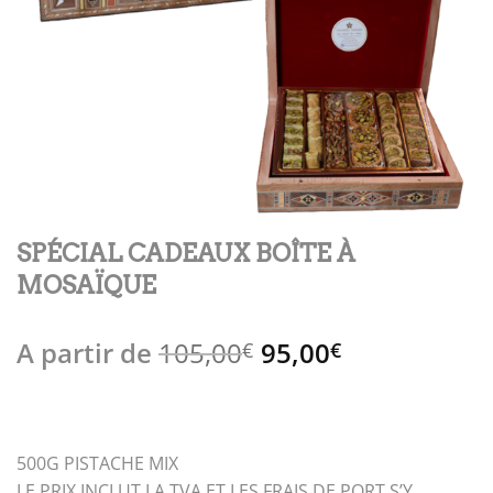
SPÉCIAL CADEAUX BOÎTE À
MOSAÏQUE
Le
Le
A partir de
105,00
95,00
€
€
prix
prix
initial
actuel
était :
est :
105,00€.
95,00€.
500G PISTACHE MIX
LE PRIX INCLUT LA TVA ET LES FRAIS DE PORT S’Y