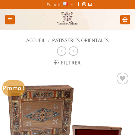
Passer
Français
au
contenu
ACCUEIL
/
PATISSERIES ORIENTALES
FILTRER
Promo !
Add to
wishlist