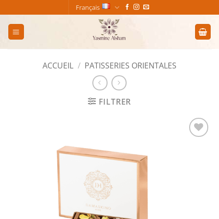
Passer
Français
au
contenu
ACCUEIL
/
PATISSERIES ORIENTALES
FILTRER
Add to
wishlist