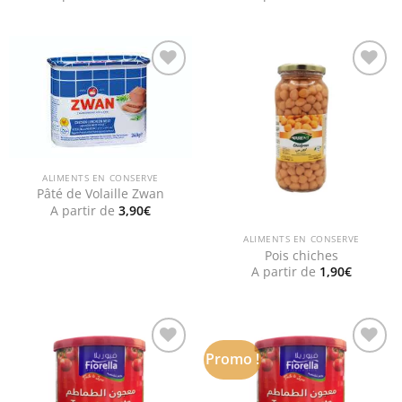
Add to
Add to
wishlist
wishlist
ALIMENTS EN CONSERVE
Pâté de Volaille Zwan
A partir de
3,90
€
ALIMENTS EN CONSERVE
Pois chiches
A partir de
1,90
€
Promo !
Add to
Add to
wishlist
wishlist