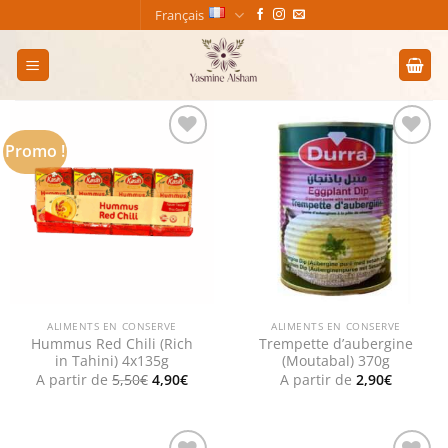
Passer
Français
au
contenu
Promo !
Add to
Add to
wishlist
wishlist
ALIMENTS EN CONSERVE
ALIMENTS EN CONSERVE
Hummus Red Chili (Rich
Trempette d’aubergine
in Tahini) 4x135g
(Moutabal) 370g
Le
Le
A partir de
5,50
€
4,90
€
A partir de
2,90
€
prix
prix
initial
actuel
était :
est :
5,50€.
4,90€.