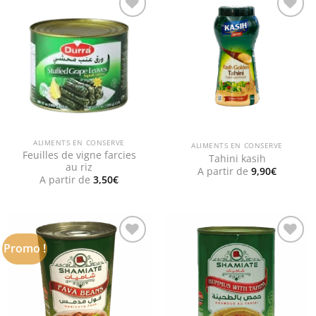
Add to
Add to
wishlist
wishlist
ALIMENTS EN CONSERVE
ALIMENTS EN CONSERVE
Feuilles de vigne farcies
Tahini kasih
au riz
A partir de
9,90
€
A partir de
3,50
€
Promo !
Add to
Add to
wishlist
wishlist