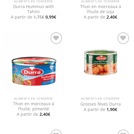
ALIMENTS EN CONSERVE
ALIMENTS EN CONSERVE
Durra Hummus with
Thon en morceaux à
Tahini
l’huile de soja
Le
Le
A partir de
1,75
€
0,99
€
A partir de
2,40
€
prix
prix
initial
actuel
était :
est :
1,75€.
0,99€.
Add to
Add to
wishlist
wishlist
ALIMENTS EN CONSERVE
ALIMENTS EN CONSERVE
Thon en morceaux à
Grosses fèves Durra
l’huile, pimenté
A partir de
1,90
€
A partir de
2,40
€