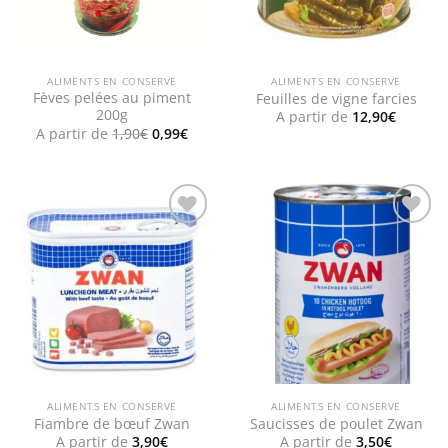
ALIMENTS EN CONSERVE
ALIMENTS EN CONSERVE
Fèves pelées au piment
Feuilles de vigne farcies
200g
A partir de
12,90
€
Le
Le
A partir de
1,90
€
0,99
€
prix
prix
initial
actuel
était :
est :
1,90€.
0,99€.
Add to
Add to
wishlist
wishlist
ALIMENTS EN CONSERVE
ALIMENTS EN CONSERVE
Fiambre de bœuf Zwan
Saucisses de poulet Zwan
A partir de
3,90
€
A partir de
3,50
€