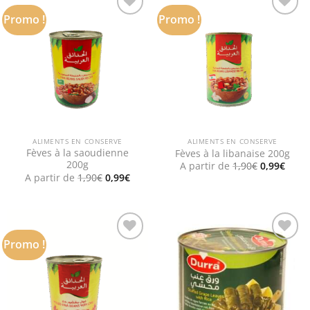
Promo !
Promo !
Add to
Add to
wishlist
wishlist
ALIMENTS EN CONSERVE
ALIMENTS EN CONSERVE
Fèves à la saoudienne
Fèves à la libanaise 200g
200g
Le
Le
A partir de
1,90
€
0,99
€
prix
prix
Le
Le
A partir de
1,90
€
0,99
€
initial
actue
prix
prix
était :
est :
initial
actuel
1,90€.
0,99€
était :
est :
1,90€.
0,99€.
Promo !
Add to
Add to
wishlist
wishlist