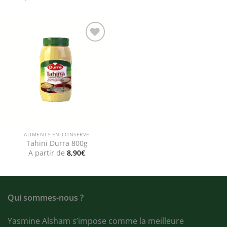
prix
prix
initial
actuel
était :
est :
5,50€.
4,90€.
Add to
wishlist
ALIMENTS EN CONSERVE
Tahini Durra 800g
A partir de
8,90
€
Qui sommes-nous ?
Yasmine Alsham s’impose comme la meilleure