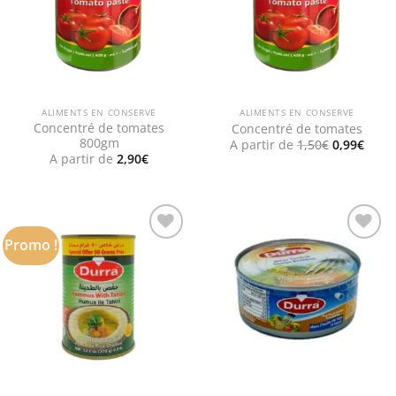
ALIMENTS EN CONSERVE
ALIMENTS EN CONSERVE
Concentré de tomates
Concentré de tomates
800gm
Le
Le
A partir de
1,50
€
0,99
€
prix
prix
A partir de
2,90
€
initial
actue
était :
est :
1,50€.
0,99€
Promo !
Add to
Add to
wishlist
wishlist