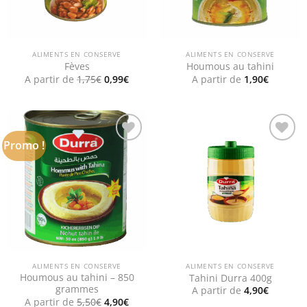
ALIMENTS EN CONSERVE
ALIMENTS EN CONSERVE
Fèves
Houmous au tahini
Le
Le
A partir de
1,75
€
0,99
€
A partir de
1,90
€
prix
prix
initial
actuel
était :
est :
1,75€.
0,99€.
Promo !
Add to
Add to
wishlist
wishlist
ALIMENTS EN CONSERVE
ALIMENTS EN CONSERVE
Houmous au tahini – 850
Tahini Durra 400g
grammes
A partir de
4,90
€
Le
Le
A partir de
5,50
€
4,90
€