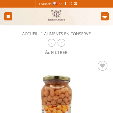
Passer
Français
au
contenu
ACCUEIL
/
ALIMENTS EN CONSERVE
FILTRER
Add to
wishlist