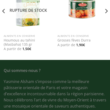
RUPTURE DE STOCK
ALIMENTS EN CONSERVE
ALIMENTS EN CONSERVE
Houmous au tahini
Grosses fèves Durra
(Masbaha) 135 gr
A partir de
1,90
€
A partir de
1,50
€
Qui sommes-nous ?
Yasmine Alsham s’impose comme la meilleure
pâtisserie orientale de Paris et votre magasin
d’excellence incontournable dans la région parisienne.
Nous célébrons l’art de vivre du Moyen-Orient à travers
une mosaïque orientale de saveurs authentiques.