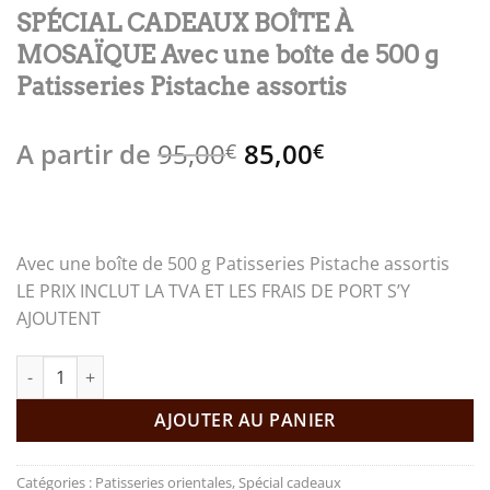
SPÉCIAL CADEAUX BOÎTE À
MOSAÏQUE Avec une boîte de 500 g
Patisseries Pistache assortis
Le
Le
A partir de
95,00
85,00
€
€
prix
prix
initial
actuel
était :
est :
95,00€.
85,00€.
Avec une boîte de 500 g Patisseries Pistache assortis
LE PRIX INCLUT LA TVA ET LES FRAIS DE PORT S’Y
AJOUTENT
quantité de SPÉCIAL CADEAUX BOÎTE À MOSAÏQUE Avec une boîte 
AJOUTER AU PANIER
Catégories :
Patisseries orientales
,
Spécial cadeaux