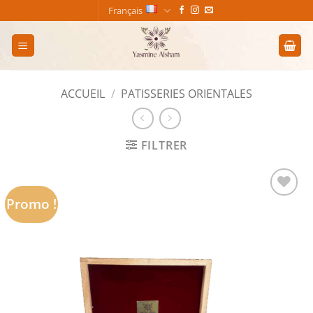
Passer
Français
au
contenu
ACCUEIL
/
PATISSERIES ORIENTALES
FILTRER
Promo !
Add to
wishlist