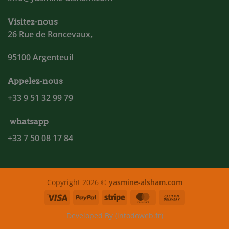
Visitez-nous
26 Rue de Roncevaux,
95100 Argenteuil
Appelez-nous
+33 9 51 32 99 79
whatsapp
+33 7 50 08 17 84
Copyright 2026 ©
yasmine-alsham.com
Visa
PayPal
Stripe
MasterCard
Cash
On
Developed By (intodoweb.fr)
Delivery