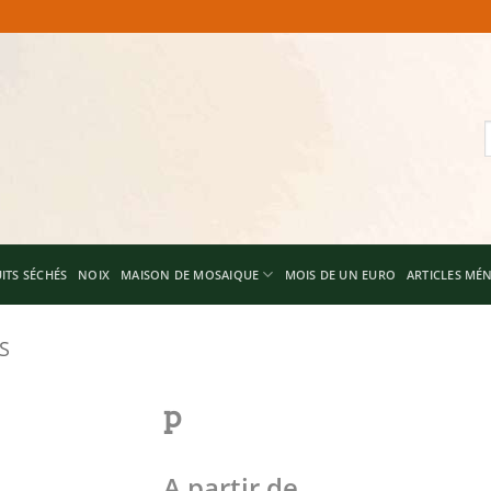
R
p
ITS SÉCHÉS
NOIX
MAISON DE MOSAIQUE
MOIS DE UN EURO
ARTICLES MÉ
S
p
Add to
A partir de
wishlist