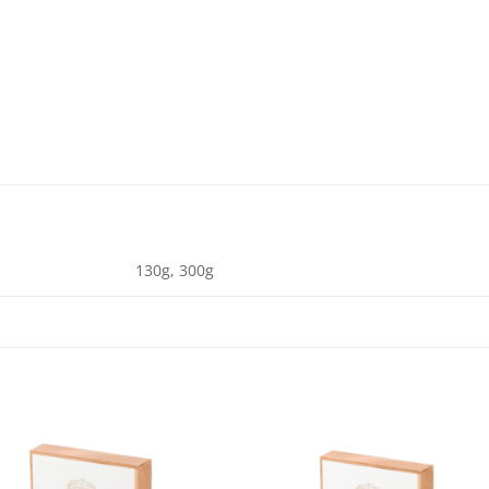
130g, 300g
Add to
Add