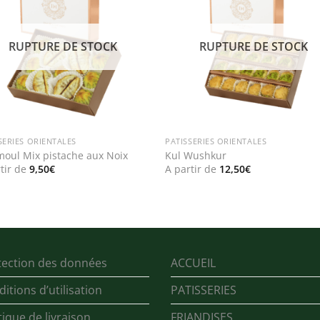
wishlist
wishl
RUPTURE DE STOCK
RUPTURE DE STOCK
SERIES ORIENTALES
PATISSERIES ORIENTALES
oul Mix pistache aux Noix
Kul Wushkur
tir de
9,50
€
A partir de
12,50
€
tection des données
ACCUEIL
itions d’utilisation
PATISSERIES
tique de livraison
FRIANDISES