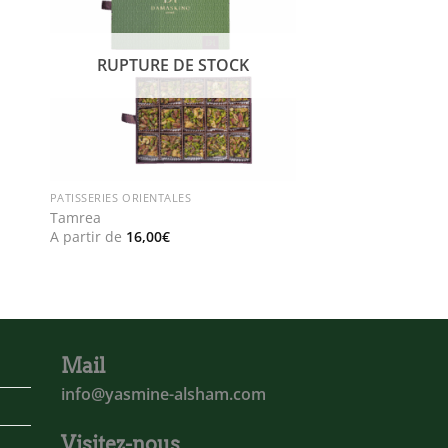
ist
wishlist
RUPTURE DE STOCK
PATISSERIES ORIENTALES
Tamrea
A partir de
16,00
€
Mail
info@yasmine-alsham.com
Visitez-nous