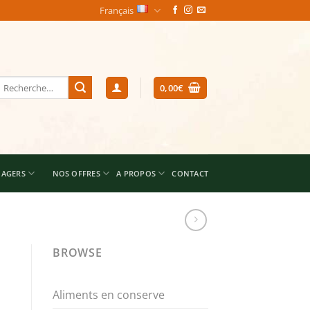
Français
echerche
0,00
€
our :
NAGERS
NOS OFFRES
A PROPOS
CONTACT
BROWSE
Aliments en conserve