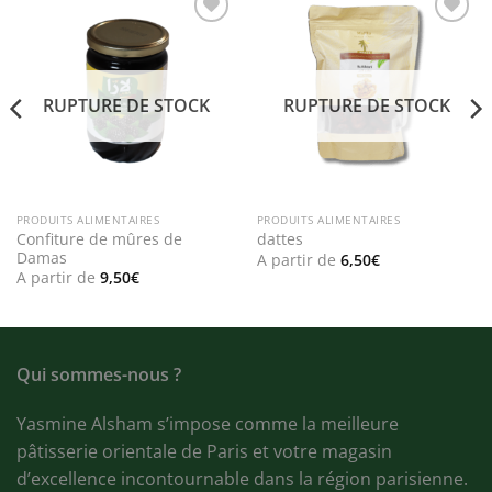
Add to
Add to
wishlist
wishlist
RUPTURE DE STOCK
RUPTURE DE STOCK
PRODUITS ALIMENTAIRES
PRODUITS ALIMENTAIRES
Confiture de mûres de
dattes
Damas
A partir de
6,50
€
A partir de
9,50
€
Qui sommes-nous ?
Yasmine Alsham s’impose comme la meilleure
pâtisserie orientale de Paris et votre magasin
d’excellence incontournable dans la région parisienne.