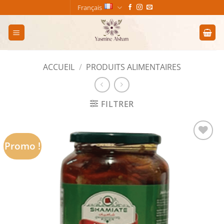
Passer
Français
au
contenu
ACCUEIL
/
PRODUITS ALIMENTAIRES
FILTRER
Promo !
Add to
wishlist