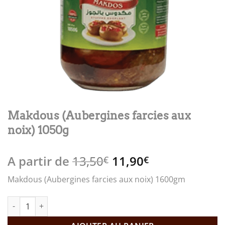
Makdous (Aubergines farcies aux
noix) 1050g
Le
Le
A partir de
13,50
11,90
€
€
prix
prix
Makdous (Aubergines farcies aux noix) 1600gm
initial
actuel
était :
est :
quantité de Makdous (Aubergines farcies aux noix) 1050g
13,50€.
11,90€.