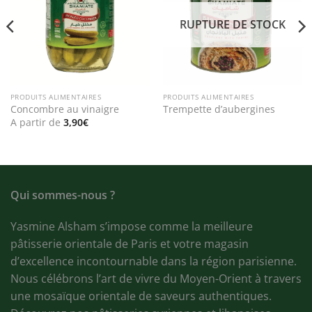
RUPTURE DE STOCK
PRODUITS ALIMENTAIRES
PRODUITS ALIMENTAIRES
Concombre au vinaigre
Trempette d’aubergines
A partir de
3,90
€
Qui sommes-nous ?
Yasmine Alsham s’impose comme la meilleure
pâtisserie orientale de Paris et votre magasin
d’excellence incontournable dans la région parisienne.
Nous célébrons l’art de vivre du Moyen-Orient à travers
une mosaïque orientale de saveurs authentiques.