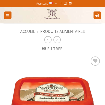
Passer
Français
au
contenu
ACCUEIL
/
PRODUITS ALIMENTAIRES
FILTRER
Add to
wishlist