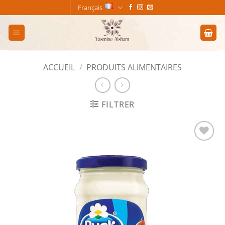
Passer
Français
au
contenu
ACCUEIL
/
PRODUITS ALIMENTAIRES
FILTRER
Add to
wishlist