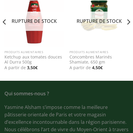
Add to
Add to
wishlist
wishlist
RUPTURE DE STOCK
RUPTURE DE STOCK
PRODUITS ALIMENTAIRES
PRODUITS ALIMENTAIRES
Ketchup aux tomates douces
Concombres Marinés
Al Durra 500g
Shamiate, 650 gm
A partir de
3,50
€
A partir de
4,50
€
Qui sommes-nous ?
Yasmine Alsham s’impose comme la meilleure
pâtisserie orientale de Paris et votre magasin
d’excellence incontournable dans la région parisienne.
Nous célébrons l’art de vivre du Moyen-Orient à travers