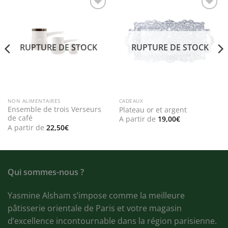
Add to
Add to
wishlist
wishlist
RUPTURE DE STOCK
RUPTURE DE STOCK
NON ALIMENTAIRES
CADEAUX
Ensemble de trois Verseurs
Plateau or et argent
de café
A partir de
19,00
€
A partir de
22,50
€
Qui sommes-nous ?
Yasmine Alsham s’impose comme la meilleure
pâtisserie orientale de Paris et votre magasin
d’excellence incontournable dans la région parisienne.