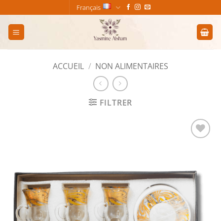
Passer
Français
au
contenu
ACCUEIL
/
NON ALIMENTAIRES
FILTRER
Add to
wishlist