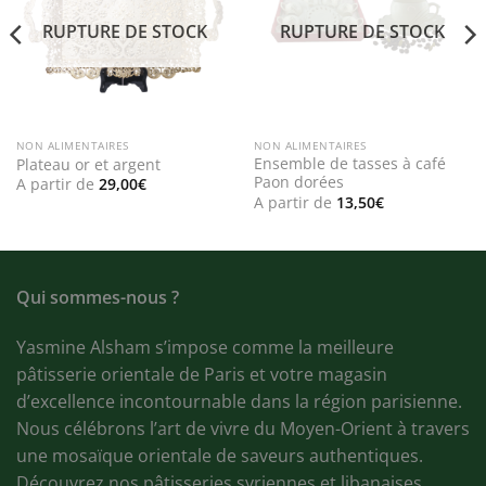
RUPTURE DE STOCK
RUPTURE DE STOCK
NON ALIMENTAIRES
NON ALIMENTAIRES
Ensemble de tasses à café
Plateau or et argent
Paon dorées
A partir de
29,00
€
A partir de
13,50
€
Qui sommes-nous ?
Yasmine Alsham s’impose comme la meilleure
pâtisserie orientale de Paris et votre magasin
d’excellence incontournable dans la région parisienne.
Nous célébrons l’art de vivre du Moyen-Orient à travers
une mosaïque orientale de saveurs authentiques.
Découvrez nos pâtisseries syriennes et libanaises