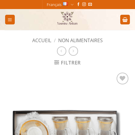
Passer
Français
au
contenu
ACCUEIL
/
NON ALIMENTAIRES
FILTRER
Add to
wishlist