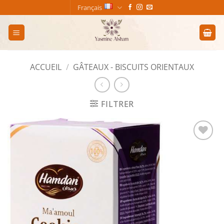
Passer
Français
au
contenu
ACCUEIL
/
GÂTEAUX - BISCUITS ORIENTAUX
FILTRER
Add to
wishlist