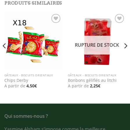
PRODUITS SIMILAIRES
Add to
Add to
wishlist
wishlist
RUPTURE DE STOCK
GÂTEAUX - BISCUITS ORIENTAUX
GÂTEAUX - BISCUITS ORIENTAUX
Chips Derby
Bonbons gélifiés au litchi
A partir de
4,50
€
A partir de
2,25
€
Qui sommes-nous ?
Yasmine Alsham s’impose comme la meilleure