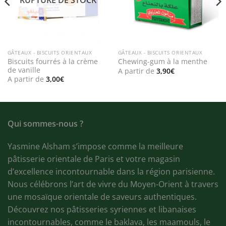
GÂTEAUX - BISCUITS ORIENTAUX
GÂTEAUX - BISCUITS ORIENTAUX
Biscuits fourrés à la crème
Chewing-gum à la menthe
de vanille
A partir de
3,90
€
A partir de
3,00
€
Qui sommes-nous ?
Yasmine Alsham s’impose comme la meilleure
pâtisserie orientale de Paris et votre magasin
d’excellence incontournable dans la région parisienne.
Nous célébrons l’art de vivre du Moyen-Orient à travers
une mosaïque orientale de saveurs authentiques.
Découvrez nos pâtisseries syriennes et libanaises
incontournables, comme le baklava, les maamouls, le