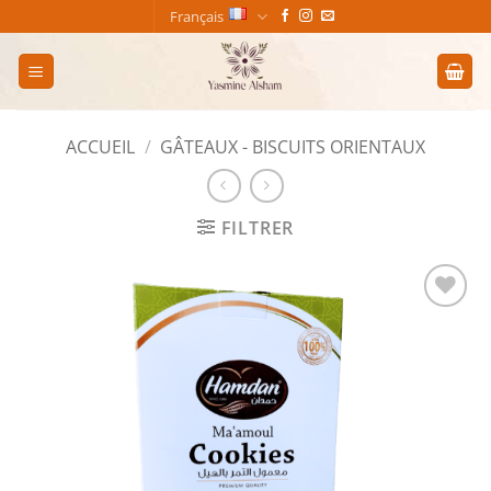
Passer
Français
au
contenu
ACCUEIL
/
GÂTEAUX - BISCUITS ORIENTAUX
FILTRER
Add to
wishlist