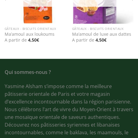
GÂTEAUX - BISCUITS ORIENTAUX
GÂTEAUX - BISCUITS ORIENTAUX
Ma’amoul aux loukoums
Ma’amoul de luxe aux dattes
A partir de
4,50
€
A partir de
4,50
€
Qui sommes-nous ?
Yasmine Alsham s’impose comme la meilleure
pâtisserie orientale de Paris et votre magasin
d’excellence incontournable dans la région parisienne.
Nous célébrons l’art de vivre du Moyen-Orient à travers
une mosaïque orientale de saveurs authentiques.
Découvrez nos pâtisseries syriennes et libanaises
incontournables, comme le baklava, les maamouls, le