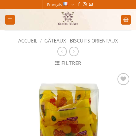
Passer
Français
au
contenu
ACCUEIL
/
GÂTEAUX - BISCUITS ORIENTAUX
FILTRER
Add to
wishlist