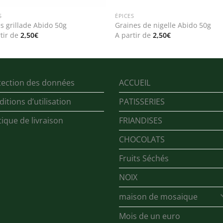
S
ÉPICES
s grillade Abido 50g
Graines de nigelle Abido 50g
tir de
2,50
€
A partir de
2,50
€
tection des données
ACCUEIL
itions d’utilisation
PATISSERIES
tique de livraison
FRIANDISES
CHOCOLATS
Fruits Séchés
NOIX
maison de mosaique
Mois de un euro