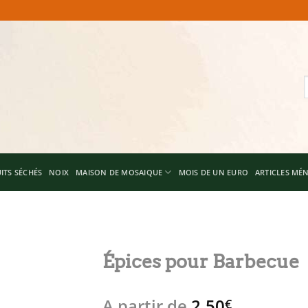
R
p
ITS SÉCHÉS
NOIX
MAISON DE MOSAIQUE
MOIS DE UN EURO
ARTICLES MÉ
Épices pour Barbecue
Add to
A partir de
2,50
wishlist
€