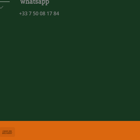
whatsapp
+33 7 50 08 17 84
asterCard
Cash
On