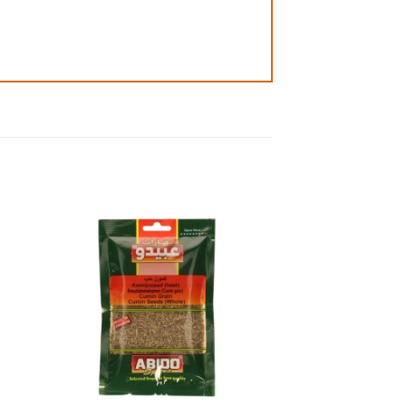
 to
Add to
ist
wishlist