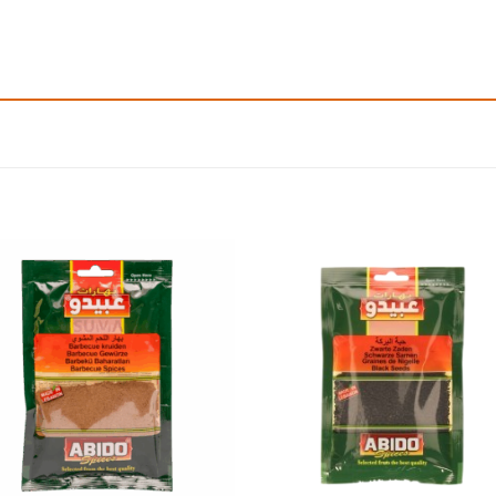
Add to
Add
wishlist
wishl