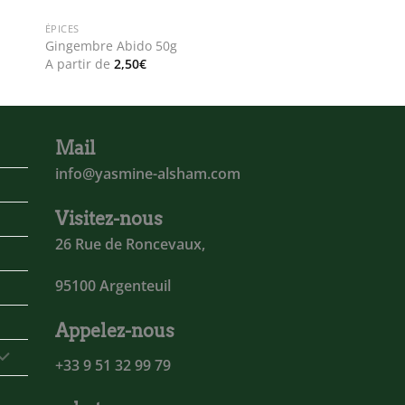
ÉPICES
Gingembre Abido 50g
A partir de
2,50
€
Mail
info@yasmine-alsham.com
Visitez-nous
26 Rue de Roncevaux,
95100 Argenteuil
Appelez-nous
+33 9 51 32 99 79