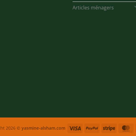
Articles ménagers
Visa
PayPal
Stripe
M
ght 2026 ©
yasmine-alsham.com