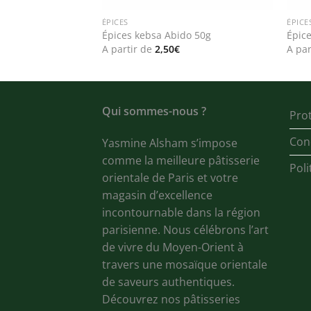
ÉPICES
ÉPICE
bœuf Abido 50g
Épices kebsa Abido 50g
Épice
A partir de
2,50
€
A par
Qui sommes-nous ?
Pro
Cond
Yasmine Alsham s’impose
comme la meilleure pâtisserie
Poli
orientale de Paris et votre
magasin d’excellence
incontournable dans la région
parisienne. Nous célébrons l’art
de vivre du Moyen-Orient à
travers une mosaïque orientale
de saveurs authentiques.
Découvrez nos pâtisseries