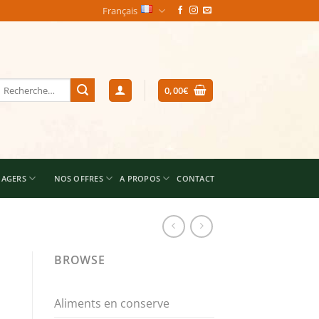
Français
echerche
0,00
€
our :
NAGERS
NOS OFFRES
A PROPOS
CONTACT
BROWSE
Aliments en conserve