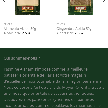
ÉPICES
ÉPICES
Ail moulu Abido 50g
Gingembre Abido 50g
A partir de
2,50
€
A partir de
2,50
€
Qui sommes-nous ?
Yasmine Alsham s’impose comme la meilleure
pâtisserie orientale de Paris et votre magasin
d’excellence incontournable dans la région parisienne.
Nous célébrons l’art de vivre du Moyen-Orient à travers
une mosaïque orientale de saveurs authentiques.
Découvrez nos pâtisseries syriennes et libanaises
incontournables, comme le baklava, les maamouls, le