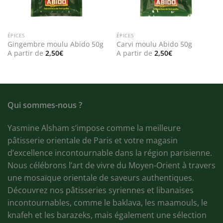
ÉPICES
ÉPICES
Gingembre moulu Abido 50g
Carvi moulu Abido 50g
A partir de
2,50
€
A partir de
2,50
€
Qui sommes-nous ?
Yasmine Alsham s’impose comme la meilleure
pâtisserie orientale de Paris et votre magasin
d’excellence incontournable dans la région parisienne.
Nous célébrons l’art de vivre du Moyen-Orient à travers
une mosaïque orientale de saveurs authentiques.
Découvrez nos pâtisseries syriennes et libanaises
incontournables, comme le baklava, les maamouls, le
knafeh et les barazeks, mais également une sélection