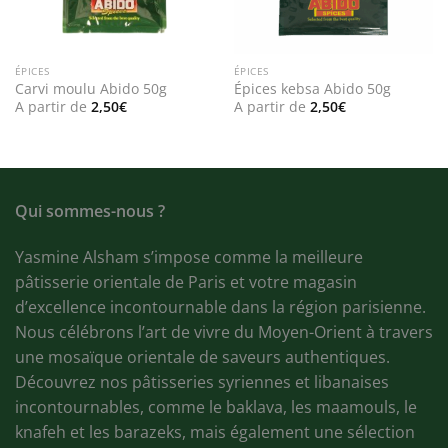
ÉPICES
ÉPICES
Carvi moulu Abido 50g
Épices kebsa Abido 50g
A partir de
2,50
€
A partir de
2,50
€
Qui sommes-nous ?
Yasmine Alsham s’impose comme la meilleure
pâtisserie orientale de Paris et votre magasin
d’excellence incontournable dans la région parisienne.
Nous célébrons l’art de vivre du Moyen-Orient à travers
une mosaïque orientale de saveurs authentiques.
Découvrez nos pâtisseries syriennes et libanaises
incontournables, comme le baklava, les maamouls, le
knafeh et les barazeks, mais également une sélection