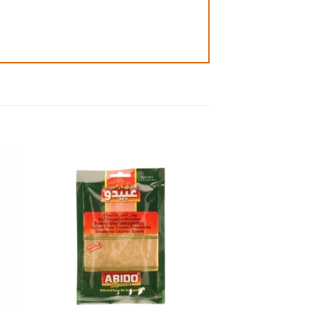
 to
Add to
ist
wishlist