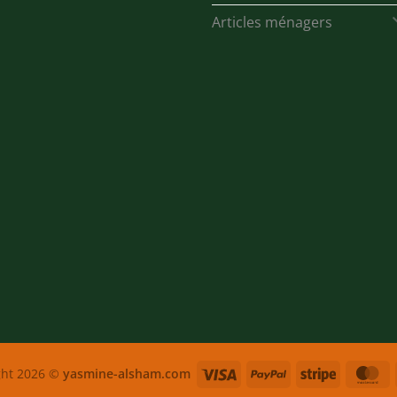
Articles ménagers
Visa
PayPal
Stripe
M
ght 2026 ©
yasmine-alsham.com