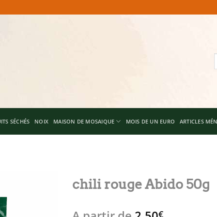
R
p
ITS SÉCHÉS
NOIX
MAISON DE MOSAIQUE
MOIS DE UN EURO
ARTICLES MÉ
chili rouge Abido 50g
Add to
A partir de
2,50
wishlist
€