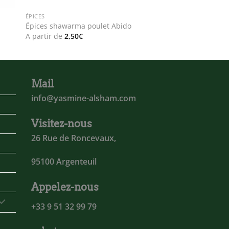
ÉPICES
Épices shawarma poulet Abido
A partir de
2,50
€
Mail
info@yasmine-alsham.com
Visitez-nous
26 Rue de Roncevaux,
95100 Argenteuil
Appelez-nous
+33 9 51 32 99 79