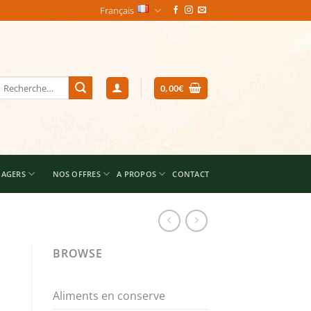
Français
echerche
0,00
€
our :
NAGERS
NOS OFFRES
A PROPOS
CONTACT
BROWSE
Aliments en conserve