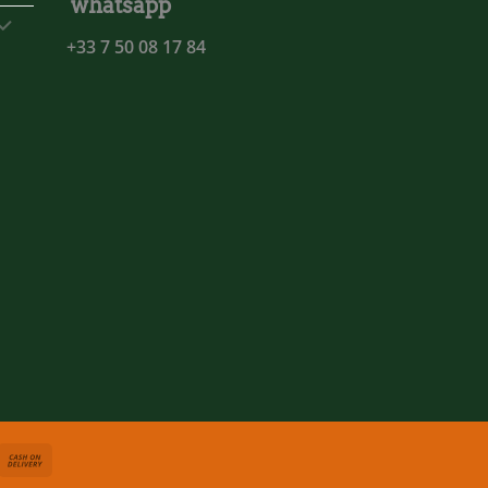
whatsapp
+33 7 50 08 17 84
asterCard
Cash
On