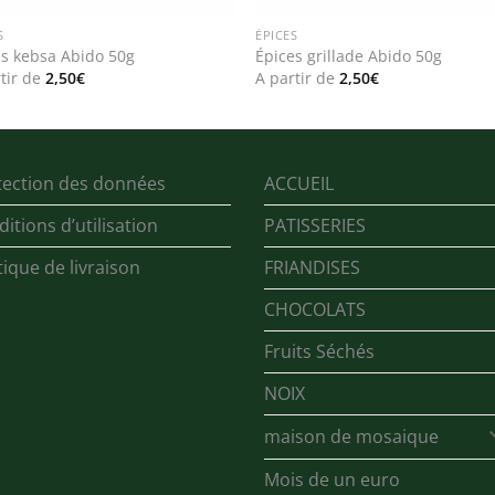
S
ÉPICES
es kebsa Abido 50g
Épices grillade Abido 50g
tir de
2,50
€
A partir de
2,50
€
tection des données
ACCUEIL
itions d’utilisation
PATISSERIES
tique de livraison
FRIANDISES
CHOCOLATS
Fruits Séchés
NOIX
maison de mosaique
Mois de un euro