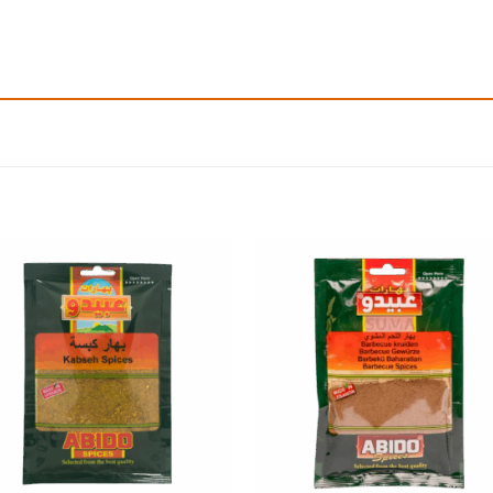
Add to
Add
wishlist
wishl