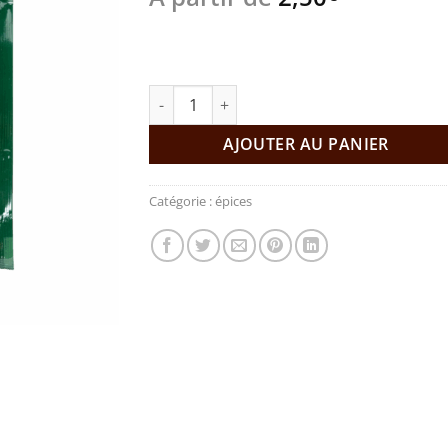
quantité de chili rouge Abido 50g
AJOUTER AU PANIER
Catégorie :
épices