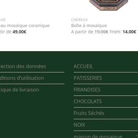
AUX
CADEAUX
eau mosaïque coranique
Boîte à mosaïque
tir de
49,00
€
A partir de
19,00
€
From:
14,00
€
tection des données
ACCUEIL
itions d’utilisation
PATISSERIES
tique de livraison
FRIANDISES
CHOCOLATS
Fruits Séchés
NOIX
maison de mosaique