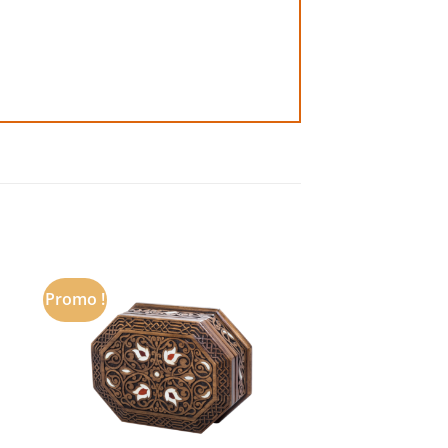
Promo !
 to
Add to
ist
wishlist