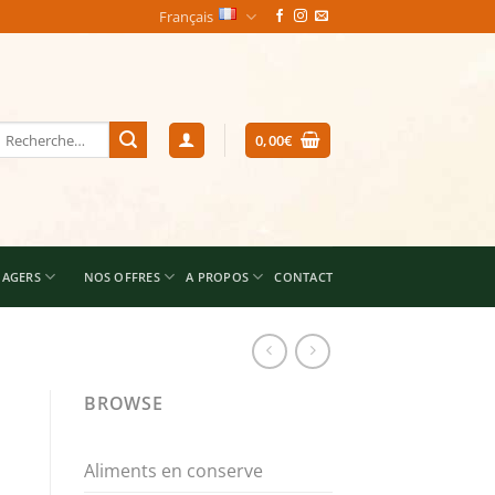
Français
echerche
0,00
€
our :
NAGERS
NOS OFFRES
A PROPOS
CONTACT
BROWSE
Aliments en conserve