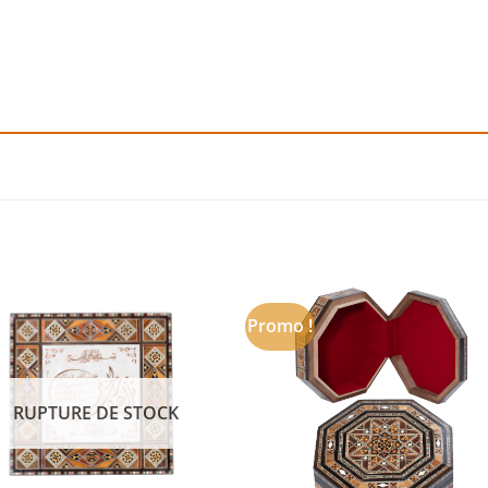
Promo !
Add to
Add
wishlist
wishl
RUPTURE DE STOCK