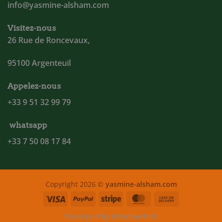
info@yasmine-alsham.com
Visitez-nous
26 Rue de Roncevaux,
95100 Argenteuil
Appelez-nous
+33 9 51 32 99 79
whatsapp
+33 7 50 08 17 84
Copyright 2026 ©
yasmine-alsham.com
Visa
PayPal
Stripe
MasterCard
Cash
On
Developed By (intodoweb.fr)
Delivery