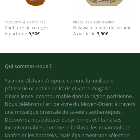
PRODUITS ALIMENTAIRES
PRODUITS ALIMENTAIRES
Confiture de courges
Halawa à la pâte de sésame
A partir de
9,50
€
A partir de
3,90
€
Qui sommes-nous ?
Yasmine Alsham s’impose comme la meilleure
pâtisserie orientale de Paris et votre magasin
d’excellence incontournable dans la région parisienne.
Nous célébrons l’art de vivre du Moyen-Orient à travers
une mosaïque orientale de saveurs authentiques.
Découvrez nos pâtisseries syriennes et libanaises
incontournables, comme le baklava, les maamouls, le
knafeh et les barazeks, mais également une sélection