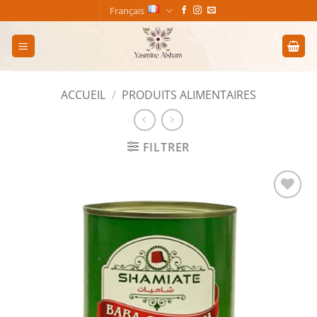
Passer
Français
au
contenu
ACCUEIL
/
PRODUITS ALIMENTAIRES
FILTRER
Add to
wishlist