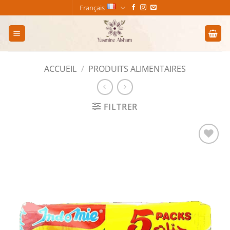
Passer
Français
au
contenu
ACCUEIL
/
PRODUITS ALIMENTAIRES
FILTRER
Add to
wishlist