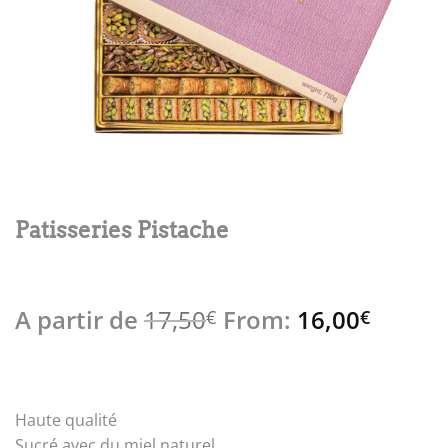
Patisseries Pistache
A partir de
17,50
From:
16,00
Noté
1
4
€
€
sur 5
basé sur
notation
client
Haute qualité
Sucré avec du miel naturel