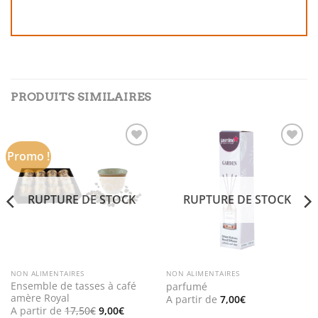
PRODUITS SIMILAIRES
Promo !
Add to
Add to
wishlist
wishlist
RUPTURE DE STOCK
RUPTURE DE STOCK
NON ALIMENTAIRES
NON ALIMENTAIRES
Ensemble de tasses à café
parfumé
amère Royal
A partir de
7,00
€
Le
Le
A partir de
17,50
€
9,00
€