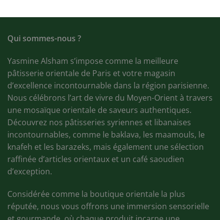
prix
prix
initial
actuel
était :
est :
17,50€.
9,00€.
Qui sommes-nous ?
Yasmine Alsham s’impose comme la meilleure
pâtisserie orientale de Paris et votre magasin
d’excellence incontournable dans la région parisienne.
Nous célébrons l’art de vivre du Moyen-Orient à travers
une mosaïque orientale de saveurs authentiques.
Découvrez nos pâtisseries syriennes et libanaises
incontournables, comme le baklava, les maamouls, le
knafeh et les barazeks, mais également une sélection
raffinée d’articles orientaux et un café saoudien
d’exception.
Considérée comme la boutique orientale la plus
réputée, nous vous offrons une immersion sensorielle
et gourmande, où chaque produit incarne une