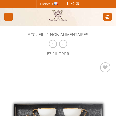
Passer
Français
au
contenu
ACCUEIL
/
NON ALIMENTAIRES
FILTRER
Add to
wishlist