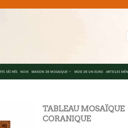
R
p
ITS SÉCHÉS
NOIX
MAISON DE MOSAIQUE
MOIS DE UN EURO
ARTICLES MÉ
TABLEAU MOSAÏQUE
CORANIQUE
Add to
wishlist