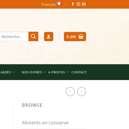
Français
echerche
0,00
€
our :
NAGERS
NOS OFFRES
A PROPOS
CONTACT
BROWSE
Aliments en conserve