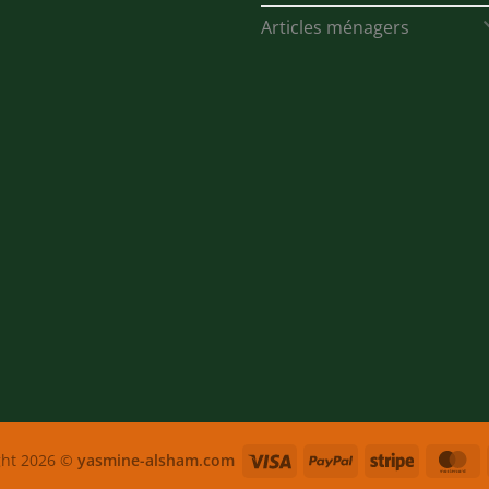
Articles ménagers
Visa
PayPal
Stripe
M
ght 2026 ©
yasmine-alsham.com