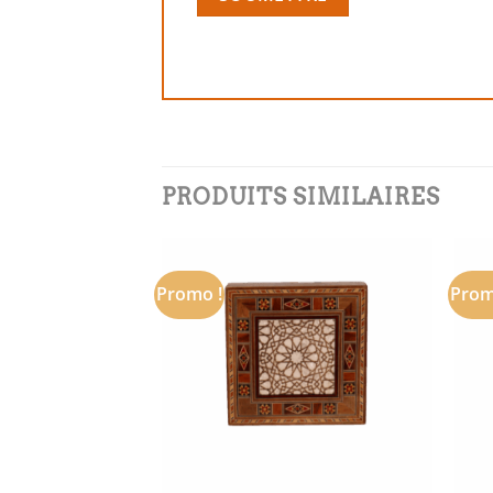
PRODUITS SIMILAIRES
Promo !
Prom
Add to
Add to
wishlist
wishlist