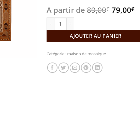
Le
L
A partir de
89,00
79,00
€
€
prix
p
quantité de TABLEAU MOSAÏQUE CORANIQ
initial
a
était :
e
AJOUTER AU PANIER
89,00€.
7
Catégorie :
maison de mosaique