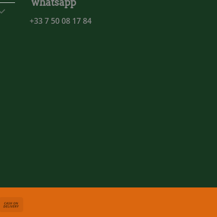
whatsapp
+33 7 50 08 17 84
asterCard
Cash
On