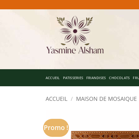
Passer
au
contenu
ACCUEIL
PATISSERIES
FRIANDISES
CHOCOLATS
FRU
ACCUEIL
/
MAISON DE MOSAIQUE
Promo !