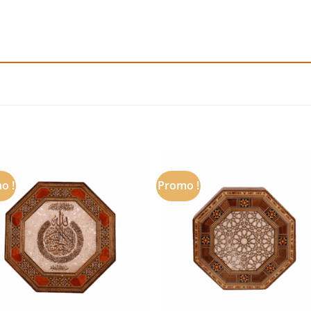
o !
Promo !
Add to
Add
wishlist
wishl