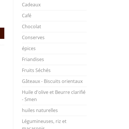
Cadeaux
e
rix
Café
UE
ctuel
Chocolat
st :
9,00€.
Conserves
épices
Friandises
Fruits Séchés
Gâteaux - Biscuits orientaux
Huile d'olive et Beurre clarifié
- Smen
huiles naturelles
Légumineuses, riz et
macaronis