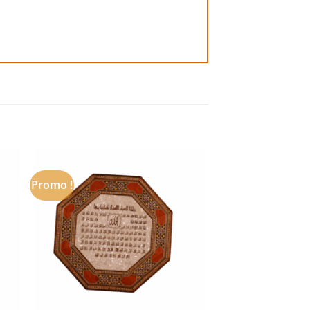
Promo !
 to
Add to
ist
wishlist