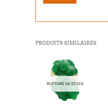
PRODUITS SIMILAIRES
Add to
Add to
wishlist
wishlist
 DE STOCK
RUPTURE DE STOCK