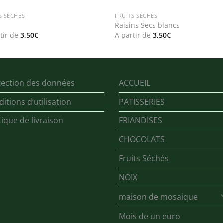
S SÉCHÉS
FRUITS SÉCHÉS
Raisins Secs blancs
tir de
3,50
€
A partir de
3,50
€
tection des données
ACCUEIL
itions d’utilisation
PATISSERIES
tique de livraison
FRIANDISES
CHOCOLATS
Fruits Séchés
NOIX
maison de mosaique
Mois de un euro