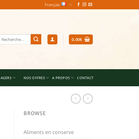
Français
echerche
0,00
€
our :
NAGERS
NOS OFFRES
A PROPOS
CONTACT
BROWSE
Aliments en conserve