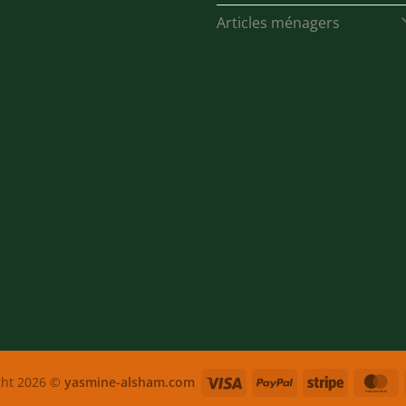
Articles ménagers
Visa
PayPal
Stripe
M
ght 2026 ©
yasmine-alsham.com