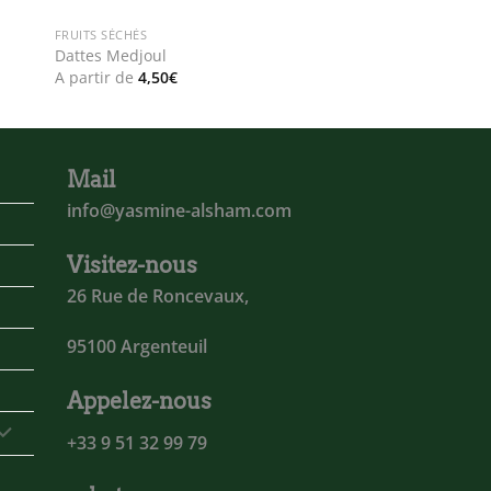
FRUITS SÉCHÉS
Dattes Medjoul
A partir de
4,50
€
Mail
info@yasmine-alsham.com
Visitez-nous
26 Rue de Roncevaux,
95100 Argenteuil
Appelez-nous
+33 9 51 32 99 79