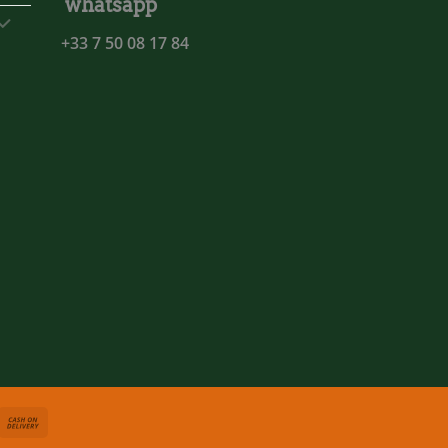
whatsapp
+33 7 50 08 17 84
asterCard
Cash
On