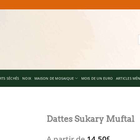
R
p
ITS SÉCHÉS
NOIX
MAISON DE MOSAIQUE
MOIS DE UN EURO
ARTICLES MÉ
Dattes Sukary Muftal
Add to
A partir de
14,50
wishlist
€