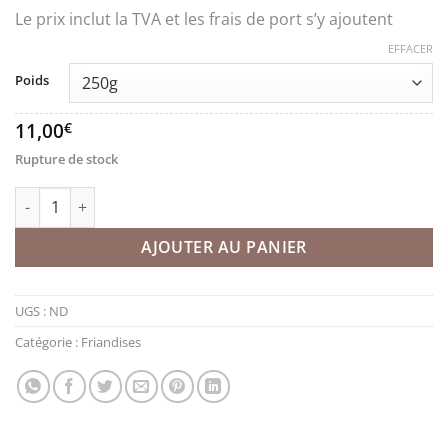
Le prix inclut la TVA et les frais de port s’y ajoutent
EFFACER
Poids
11,00
€
Rupture de stock
quantité de Loukoum “raha” rond et petit aux pistaches
AJOUTER AU PANIER
UGS :
ND
Catégorie :
Friandises