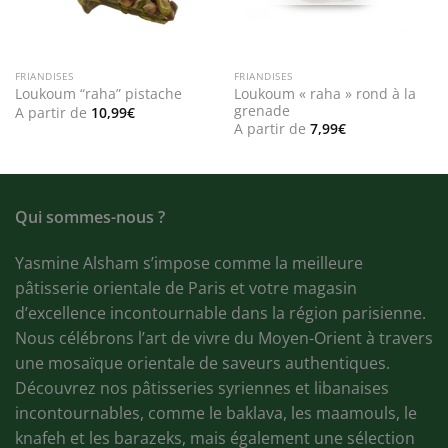
FRIANDISES
FRIANDISES
Loukoum « raha » rond à la
Loukoum “raha” pistache
grenade
A partir de
10,99
€
A partir de
7,99
€
Qui sommes-nous ?
Yasmine Alsham s’impose comme la meilleure
pâtisserie orientale de Paris et votre magasin
d’excellence incontournable dans la région parisienne.
Nous célébrons l’art de vivre du Moyen-Orient à travers
une mosaïque orientale de saveurs authentiques.
Découvrez nos pâtisseries syriennes et libanaises
incontournables, comme le baklava, les maamouls, le
knafeh et les barazeks, mais également une sélection