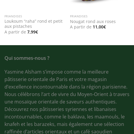
FRIANDISES
FRIANDISES
Loukoum “raha” rond et petit
Nougat rond aux roses
aux pistaches
A partir de
11,00
€
A partir de
7,99
€
Qui sommes-nous ?
Yasmine Alsham s’impose comme la meilleure
pâtisserie orientale de Paris et votre magasin
d’excellence incontournable dans la région parisienne.
Nous célébrons l’art de vivre du Moyen-Orient à travers
une mosaïque orientale de saveurs authentiques.
Découvrez nos pâtisseries syriennes et libanaises
incontournables, comme le baklava, les maamouls, le
knafeh et les barazeks, mais également une sélection
raffinée d’articles orientaux et un café saoudien