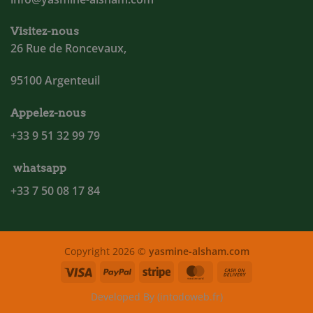
Visitez-nous
26 Rue de Roncevaux,
95100 Argenteuil
Appelez-nous
+33 9 51 32 99 79
whatsapp
+33 7 50 08 17 84
Copyright 2026 ©
yasmine-alsham.com
Visa
PayPal
Stripe
MasterCard
Cash
On
Developed By (intodoweb.fr)
Delivery