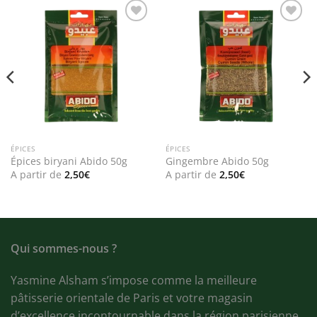
Add to
Add to
wishlist
wishlist
ÉPICES
ÉPICES
Épices biryani Abido 50g
Gingembre Abido 50g
A partir de
2,50
€
A partir de
2,50
€
Qui sommes-nous ?
Yasmine Alsham s’impose comme la meilleure
pâtisserie orientale de Paris et votre magasin
d’excellence incontournable dans la région parisienne.