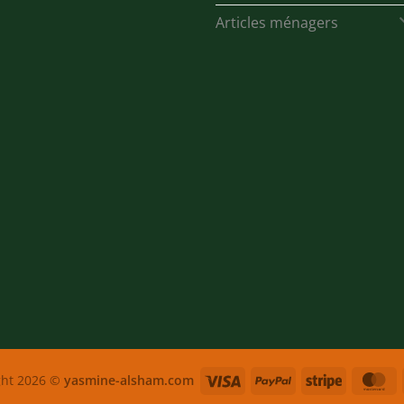
Articles ménagers
Visa
PayPal
Stripe
M
ght 2026 ©
yasmine-alsham.com