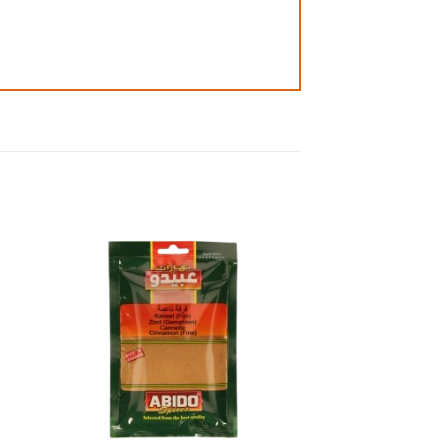
 to
Add to
ist
wishlist