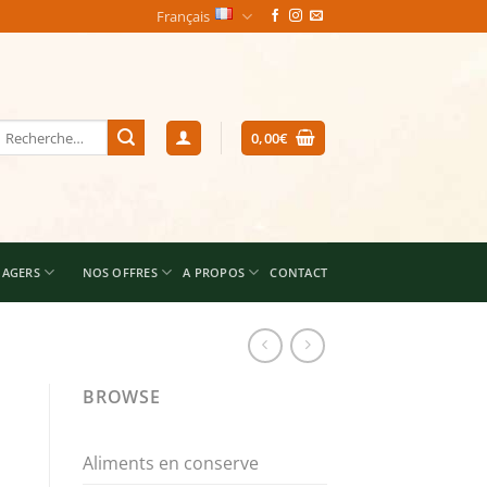
Français
echerche
0,00
€
our :
NAGERS
NOS OFFRES
A PROPOS
CONTACT
BROWSE
Aliments en conserve