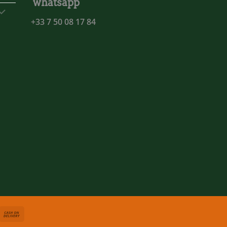
whatsapp
+33 7 50 08 17 84
asterCard
Cash
On