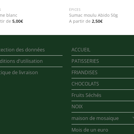
S
ÉPICES
me blanc
Sumac moulu Abido 50g
tir de
5,00
€
A partir de
2,50
€
tection des données
ACCUEIL
itions d’utilisation
PATISSERIES
tique de livraison
FRIANDISES
CHOCOLATS
Fruits Séchés
NOIX
maison de mosaique
Mois de un euro