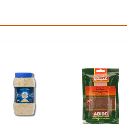
Add to
Add
wishlist
wishl