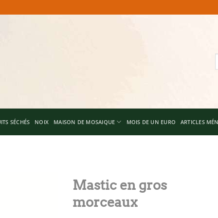
R
p
ITS SÉCHÉS
NOIX
MAISON DE MOSAIQUE
MOIS DE UN EURO
ARTICLES MÉ
Mastic en gros
morceaux
Add to
wishlist