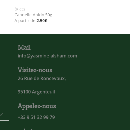
ÉPICES
Cannelle Abido 50g
A partir de
2,50
€
Mail
info@yasmine-alsham.com
Visitez-nous
26 Rue de Roncevaux,
95100 Argenteuil
Appelez-nous
+33 9 51 32 99 79