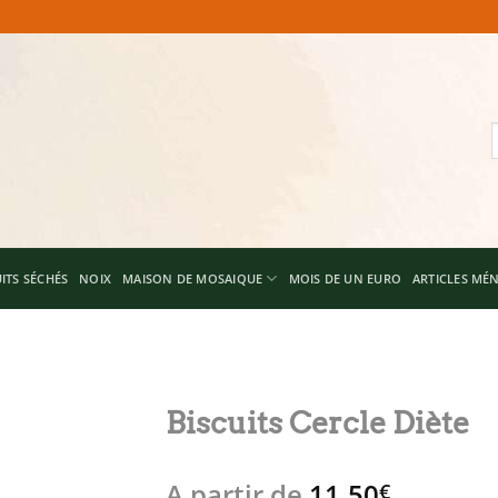
R
p
ITS SÉCHÉS
NOIX
MAISON DE MOSAIQUE
MOIS DE UN EURO
ARTICLES MÉ
Biscuits Cercle Diète
Add to
A partir de
11,50
wishlist
€