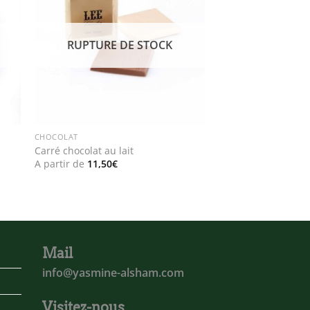
ist
wishlist
RUPTURE DE STOCK
CHOCOLAT
Carré chocolat au lait
A partir de
11,50
€
Mail
info@yasmine-alsham.com
Visitez-nous