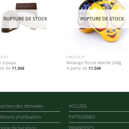
wishlist
wishl
RUPTURE DE STOCK
RUPTURE DE STOCK
OLAT
CHOCOLAT
e à papa
Mélange Piccoli Abeille 200g
tir de
11,50
€
A partir de
11,50
€
tection des données
ACCUEIL
itions d’utilisation
PATISSERIES
tique de livraison
FRIANDISES