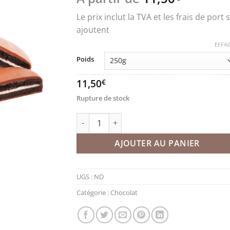
Le prix inclut la TVA et les frais de port s
ajoutent
EFFA
Poids
11,50
€
Rupture de stock
quantité de Biscuits Cercle Diète
AJOUTER AU PANIER
UGS :
ND
Catégorie :
Chocolat