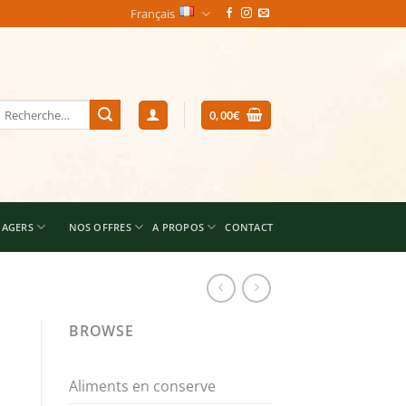
Français
echerche
0,00
€
our :
NAGERS
NOS OFFRES
A PROPOS
CONTACT
BROWSE
Aliments en conserve