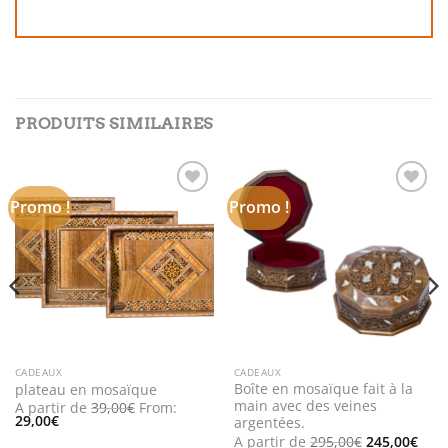
PRODUITS SIMILAIRES
Promo !
Promo !
Add to
Add to
wishlist
wishlist
CADEAUX
CADEAUX
Boîte en mosaïque fait à la
plateau en mosaïque
main avec des veines
A partir de
39,00
€
From:
29,00
€
argentées.
x
Le
Le
A partir de
295,00
€
245,00
€