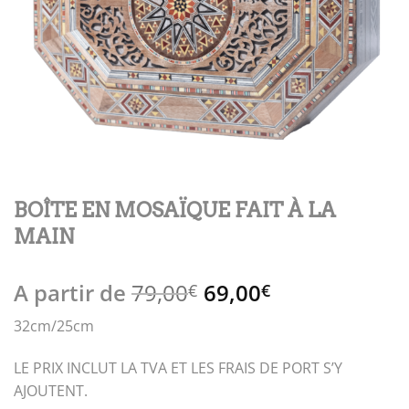
BOÎTE EN MOSAÏQUE FAIT À LA
MAIN
Le
Le
A partir de
79,00
69,00
€
€
prix
prix
32cm/25cm
initial
actuel
était :
est :
LE PRIX INCLUT LA TVA ET LES FRAIS DE PORT S’Y
79,00€.
69,00€.
AJOUTENT.