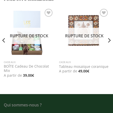
Add to
Add to
wishlist
wishlist
RUPTURE DE STOCK
RUPTURE DE STOCK
CADEAUX
CADEAUX
BOÎTE Cadeau De Chocolat
Tableau mosaïque coranique
Mix
A partir de
49,00
€
A partir de
39,00
€
Qui sommes-nous ?