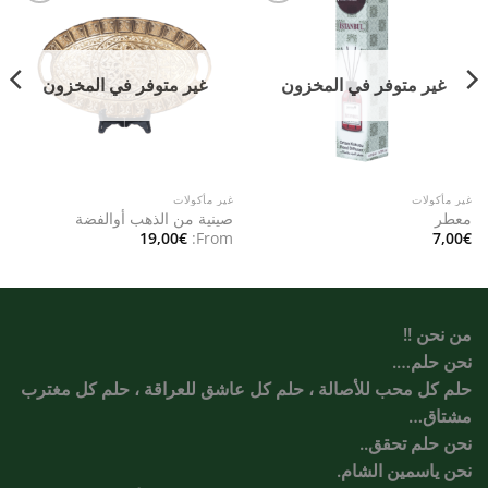
Add to
Add to
wishlist
wishlist
غير متوفر في المخزون
غير متوفر في المخزون
غير مأكولات
غير مأكولات
معطر
صينية من الذهب أوالفضة
19,00
€
From:
7,00
€
من نحن !!
نحن حلم….
حلم كل محب للأصالة ، حلم كل عاشق للعراقة ، حلم كل مغترب
مشتاق…
نحن حلم تحقق..
نحن ياسمين الشام.