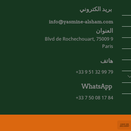
بريد الكتروني
info@yasmine-alsham.com
العنوان
9 Blvd de Rochechouart, 75009
Paris
هاتف
79 99 32 51 9 33+
WhatsApp
84 17 08 50 7 33+
Cash
MasterCa