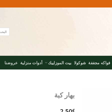
البحث
عن:
فواكه مجففة
شوكولا
بيت الموزاييك
أدوات منزلية
عروضنا
بهار كبة
Add to
2,50
wishlist
€