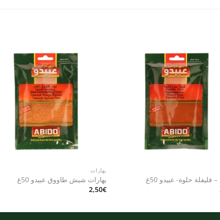
to
Add to
st
wishlist
بهارات
 – فليفلة حلوة- عبيدو 50غ
بهارات شيش طاووق عبيدو 50غ
2,50
€