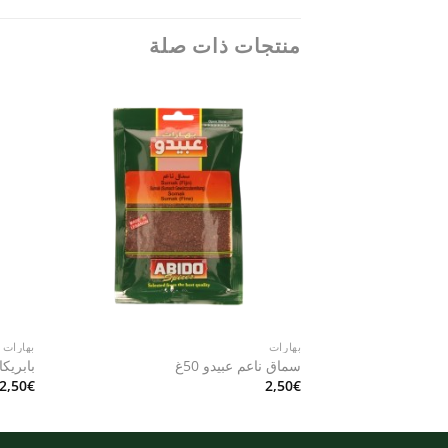
منتجات ذات صلة
Add to
wishlist
بهارات
بهارات
سماق ناعم عبيدو 50غ
بابريكا
2,50
€
2,50
€