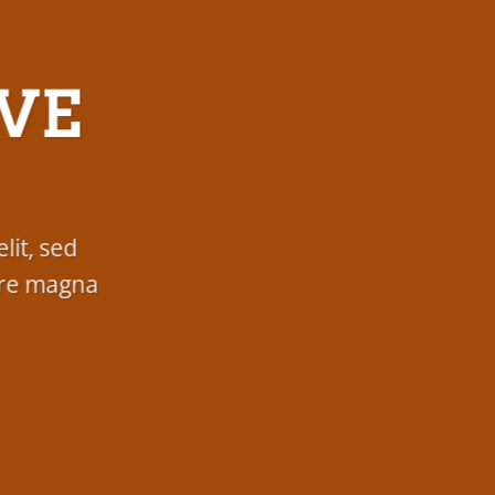
VE
lit, sed
ore magna