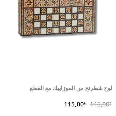
لوح شطرنج من الموزاييك مع القطع
السعر
السعر
115,00
145,00
€
€
الأصلي
الحالي