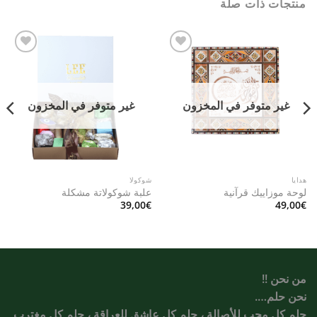
منتجات ذات صلة
Add to
Add to
wishlist
wishlist
غير متوفر في المخزون
غير متوفر في المخزون
هدايا
شوكولا
لوحة موزاييك قرآنية
علبة شوكولاتة مشكلة
39,00
€
49,00
€
من نحن !!
نحن حلم….
حلم كل محب للأصالة ، حلم كل عاشق للعراقة ، حلم كل مغترب