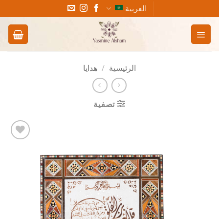
خطي
العربية
لمحتوى
الرئيسية
/
هدايا
تصفية
Add to
wishlist