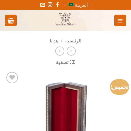
خطي
العربية
لمحتوى
الرئيسية
/
هدايا
تصفية
تخفيض!
Add to
wishlist