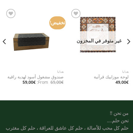
تخفيض!
Add to
Add to
wishlist
wishlist
غير متوفر في المخزون
هدايا
هدايا
لوحة موزاييك قرآنية
صندوق مشغول أسود لهدية راقية
59,00
€
From:
69,00
€
49,00
€
من نحن !!
نحن حلم….
حلم كل محب للأصالة ، حلم كل عاشق للعراقة ، حلم كل مغترب