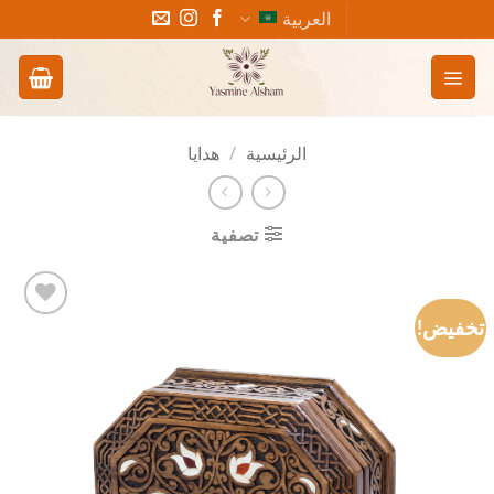
خطي
العربية
لمحتوى
الرئيسية
/
هدايا
تصفية
تخفيض!
Add to
wishlist