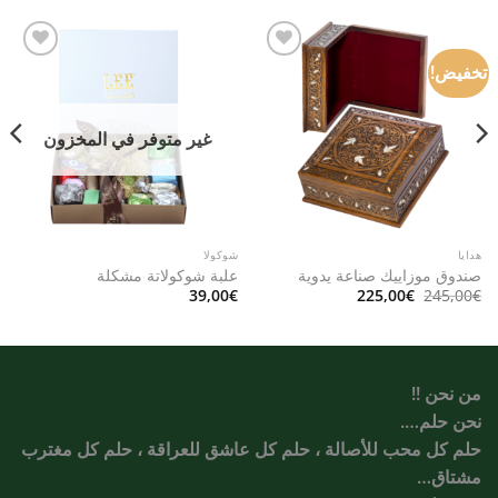
تخفيض!
Add to
Add to
wishlist
wishlist
غير متوفر في المخزون
هدايا
شوكولا
صندوق موزاييك صناعة يدوية
علبة شوكولاتة مشكلة
السعر
السعر
39,00
€
225,00
€
245,00
€
الأصلي
الحالي
هو:
هو:
225,00€.
245,00€.
من نحن !!
نحن حلم….
حلم كل محب للأصالة ، حلم كل عاشق للعراقة ، حلم كل مغترب
مشتاق…