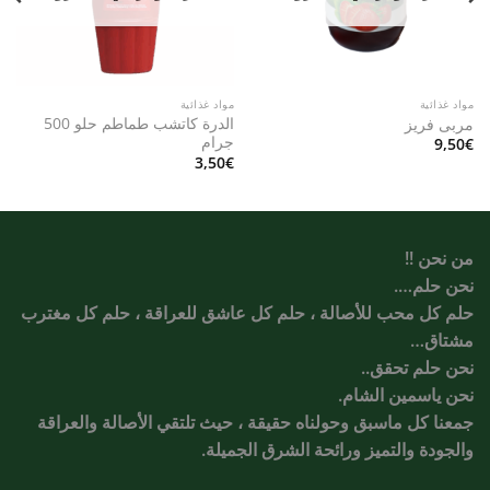
مواد غذائية
مواد غذائية
الدرة كاتشب طماطم حلو 500
مربى فريز
جرام
9,50
€
3,50
€
من نحن !!
نحن حلم….
حلم كل محب للأصالة ، حلم كل عاشق للعراقة ، حلم كل مغترب
مشتاق…
نحن حلم تحقق..
نحن ياسمين الشام.
جمعنا كل ماسبق وحولناه حقيقة ، حيث تلتقي الأصالة والعراقة
والجودة والتميز ورائحة الشرق الجميلة.