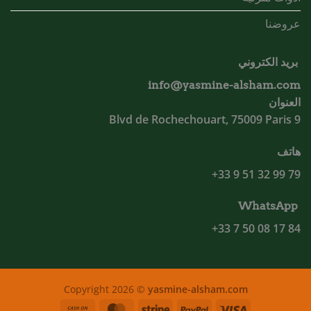
عروضنا
بريد الكتروني
info@yasmine-alsham.com
العنوان
9 Blvd de Rochechouart, 75009 Paris
هاتف
79 99 32 51 9 33+
WhatsApp
84 17 08 50 7 33+
Copyright 2026 ©
yasmine-alsham.com
Cash
MasterCard
Stripe
PayPal
Visa