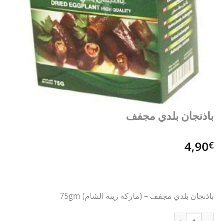
باذنجان بلدي مجفف
4,90
€
باذنجان بلدي مجفف – (ماركة زينة الشام) 75gm
كمية باذنجان بلدي مجفف