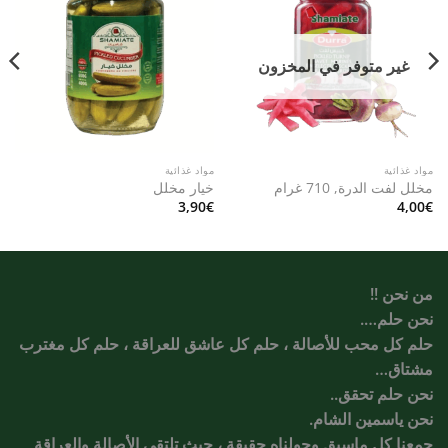
Add to
Add to
wishlist
wishlist
غير متوفر في المخزون
مواد غذائية
مواد غذائية
مخلل لفت الدرة, 710 غرام
خيار مخلل
3,90
€
4,00
€
من نحن !!
نحن حلم….
حلم كل محب للأصالة ، حلم كل عاشق للعراقة ، حلم كل مغترب
مشتاق…
نحن حلم تحقق..
نحن ياسمين الشام.
جمعنا كل ماسبق وحولناه حقيقة ، حيث تلتقي الأصالة والعراقة