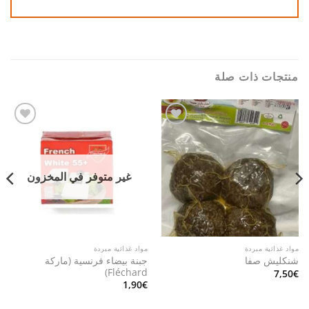
منتجات ذات صلة
Add to
Add to
wishlist
wishlist
غير متوفر في المخزون
مواد غذائية مبردة
مواد غذائية مبردة
جبنة بيضاء فرنسية (ماركة
شنكليش صفا
Fléchard)
7,50
€
1,90
€