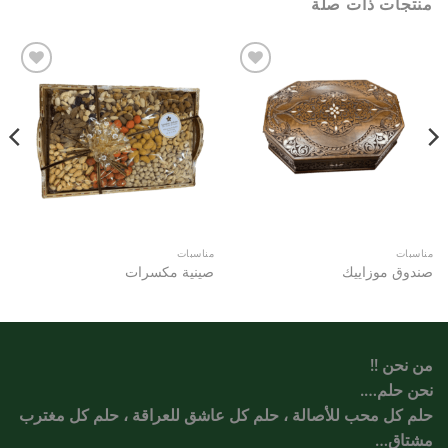
منتجات ذات صلة
Add to
Add to
wishlist
wishlist
مناسبات
مناسبات
صندوق موزاييك
صينية مكسرات
من نحن !!
نحن حلم….
حلم كل محب للأصالة ، حلم كل عاشق للعراقة ، حلم كل مغترب
مشتاق…