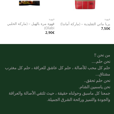
قهوة
قهوة
قهوة مرة بالهيل – (ماركة الحلبي
يربا ماتي التقليدية – (ماركة أماندا)
Olabi)
7,50
€
2,90
€
من نحن !!
نحن حلم….
حلم كل محب للأصالة ، حلم كل عاشق للعراقة ، حلم كل مغترب
مشتاق…
نحن حلم تحقق..
نحن ياسمين الشام.
جمعنا كل ماسبق وحولناه حقيقة ، حيث تلتقي الأصالة والعراقة
والجودة والتميز ورائحة الشرق الجميلة.