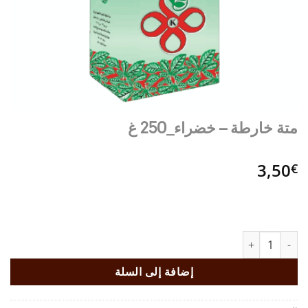
متة خارطة – خضراء_250 غ
3,50
€
كمية متة خارطة – خضراء_250 غ
إضافة إلى السلة