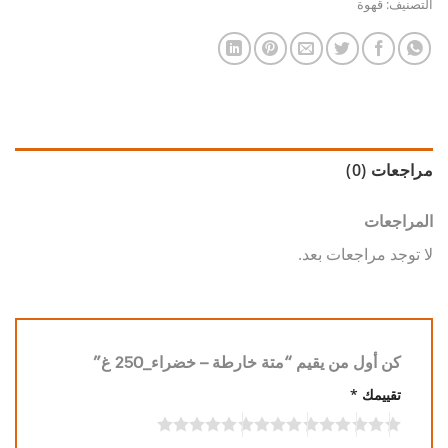
التصنيف:
قهوة
مراجعات (0)
المراجعات
لا توجد مراجعات بعد.
كن أول من يقيم “متة خارطة – خضراء_250 غ”
تقييمك
*