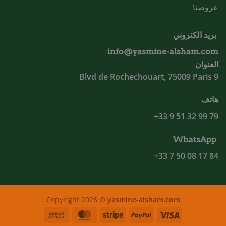
عروضنا
بريد الكتروني
info@yasmine-alsham.com
العنوان
9 Blvd de Rochechouart, 75009 Paris
هاتف
79 99 32 51 9 33+
WhatsApp
84 17 08 50 7 33+
Copyright 2026 ©
yasmine-alsham.com
Cash
MasterCard
Stripe
PayPal
Visa
On