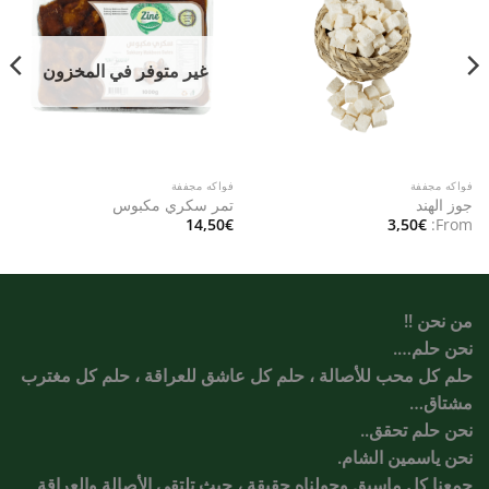
Add to
Add to
wishlist
wishlist
غير متوفر في المخزون
فواكه مجففة
فواكه مجففة
جوز الهند
تمر سكري مكبوس
14,50
€
3,50
€
From:
من نحن !!
نحن حلم….
حلم كل محب للأصالة ، حلم كل عاشق للعراقة ، حلم كل مغترب
مشتاق…
نحن حلم تحقق..
نحن ياسمين الشام.
جمعنا كل ماسبق وحولناه حقيقة ، حيث تلتقي الأصالة والعراقة